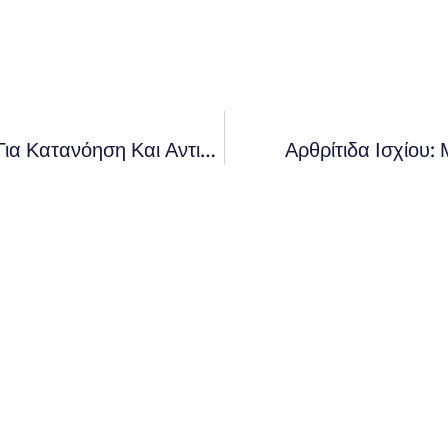
Κατάγματα Ισχίου: Σημαντικά Στοιχεία Για Κατανόηση Και Αντιμετώπιση
Αρθρίτιδα Ισχίου: