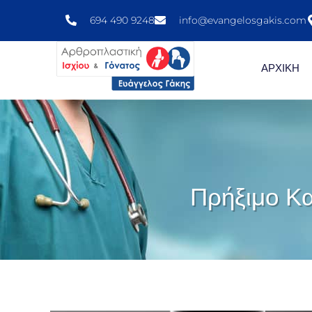
694 490 9248
info@evangelosgakis.com
ΑΡΧΙΚΗ
Πρήξιμο Κα