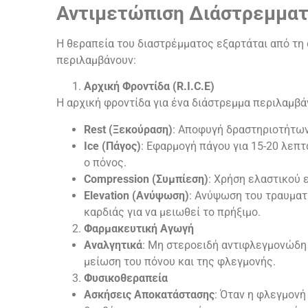
Αντιμετώπιση Διάστρεμμα
Η θεραπεία του διαστρέμματος εξαρτάται από τη 
περιλαμβάνουν:
Αρχική Φροντίδα (R.I.C.E)
Η αρχική φροντίδα για ένα διάστρεμμα περιλαμβάνε
Rest (Ξεκούραση)
: Αποφυγή δραστηριοτήτων
Ice (Πάγος)
: Εφαρμογή πάγου για 15-20 λεπτ
ο πόνος.
Compression (Συμπίεση)
: Χρήση ελαστικού ε
Elevation (Ανύψωση)
: Ανύψωση του τραυματ
καρδιάς για να μειωθεί το πρήξιμο.
Φαρμακευτική Αγωγή
Αναλγητικά
: Μη στεροειδή αντιφλεγμονώδη
μείωση του πόνου και της φλεγμονής.
Φυσικοθεραπεία
Ασκήσεις Αποκατάστασης
: Όταν η φλεγμονή