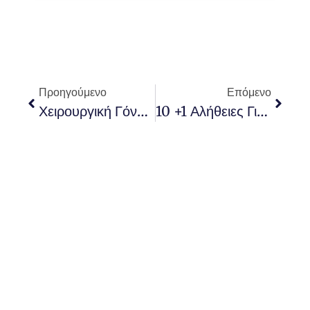
Προηγούμενο
Επόμενο
Χειρουργική Γόνατος Με Ρομποτικό Σύστημα Τρισδιάστατης Αρθροπλαστικής
10 +1 Αλήθειες Για Την Αρθροπλαστική Iσχίου