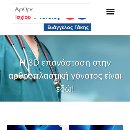
Η 3D επανάσταση στην
αρθροπλαστική γόνατος είναι
εδώ!